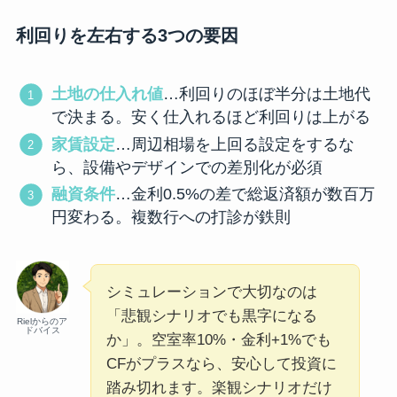
利回りを左右する3つの要因
土地の仕入れ値
…利回りのほぼ半分は土地代
で決まる。安く仕入れるほど利回りは上がる
家賃設定
…周辺相場を上回る設定をするな
ら、設備やデザインでの差別化が必須
融資条件
…金利0.5%の差で総返済額が数百万
円変わる。複数行への打診が鉄則
シミュレーションで大切なのは
「悲観シナリオでも黒字になる
Rielからのア
ドバイス
か」。空室率10%・金利+1%でも
CFがプラスなら、安心して投資に
踏み切れます。楽観シナリオだけ