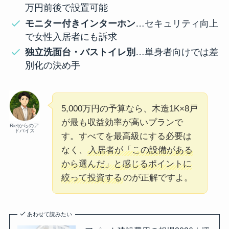
万円前後で設置可能
モニター付きインターホン
…セキュリティ向上
で女性入居者にも訴求
独立洗面台・バストイレ別
…単身者向けでは差
別化の決め手
5,000万円の予算なら、木造1K×8戸
が最も収益効率が高いプランで
Rielからのア
ドバイス
す。すべてを最高級にする必要は
なく、
入居者が「この設備がある
から選んだ」と感じるポイントに
絞って投資する
のが正解ですよ。
あわせて読みたい