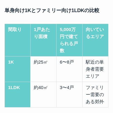
単身向け1Kとファミリー向け1LDKの比較
間取り
1戸あた
5,000万
向いてい
り面積
円で建て
るエリア
られる戸
数
1K
約25㎡
6〜8戸
駅近の単
身者需要
エリア
1LDK
約40㎡
3〜4戸
ファミリ
ー需要の
ある郊外