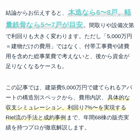
木造なら6〜8戸、軽
結論からお伝えすると、
量鉄骨なら5〜7戸が目安
。間取りや設備次第
で利回りも大きく変わります。ただし「5,000万円
＝建物だけの費用」ではなく、付帯工事費や諸費
用を含めた総事業費で考えないと、後から資金が
足りなくなるケースも。
この記事では、建築費5,000万円で建てられるアパ
ートの構造別スペックから、費用内訳、
具体的な
収支シミュレーション、利回り7%〜を実現する
Riel流の手法と成約事例
まで、年間68棟の販売実
績を持つプロが徹底解説します。