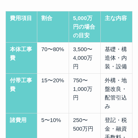
費用項目
割合
5,000万
主な内容
円の場合
の目安
本体工事
70〜80%
3,500〜
基礎・構
費
4,000万
造体・内
円
装・設備
付帯工事
15〜20%
750〜
外構・地
費
1,000万
盤改良・
円
配管引込
み
諸費用
5〜10%
250〜
登記・税
500万円
金・融資
手数料・