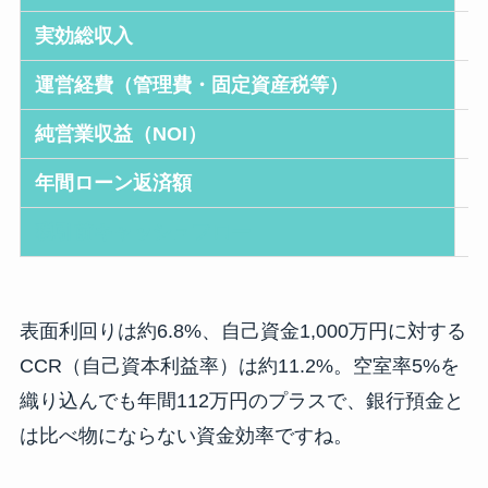
実効総収入
5
運営経費（管理費・固定資産税等）
▲
純営業収益（NOI）
4
年間ローン返済額
▲
税引前キャッシュフロー
約
表面利回りは約6.8%、自己資金1,000万円に対する
CCR（自己資本利益率）は約11.2%。空室率5%を
織り込んでも年間112万円のプラスで、銀行預金と
は比べ物にならない資金効率ですね。