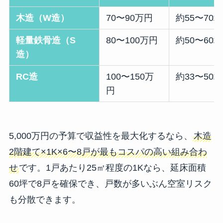
木造（W造）
70〜90万円
約55〜70坪
軽量鉄骨造（S
80〜100万円
約50〜60坪
造）
RC造
100〜150万
約33〜50坪
円
5,000万円の予算で収益性を最大化するなら、
木造
2階建て×1K×6〜8戸が最もコスパの高い組み合わ
せ
です。1戸あたり25㎡程度の1Kなら、延床面積
60坪で8戸を確保でき、戸数が多いぶん空室リスク
も分散できます。