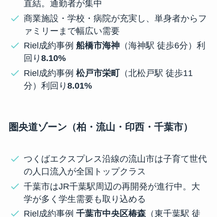
直結。通勤者が集中
商業施設・学校・病院が充実し、単身者からフ
ァミリーまで幅広い需要
Riel成約事例
船橋市海神
（海神駅 徒歩6分）利
回り
8.10%
Riel成約事例
松戸市栄町
（北松戸駅 徒歩11
分）利回り
8.01%
圏央道ゾーン（柏・流山・印西・千葉市）
つくばエクスプレス沿線の流山市は子育て世代
の人口流入が全国トップクラス
千葉市はJR千葉駅周辺の再開発が進行中。大
学が多く学生需要も取り込める
Riel成約事例
千葉市中央区椿森
（東千葉駅 徒