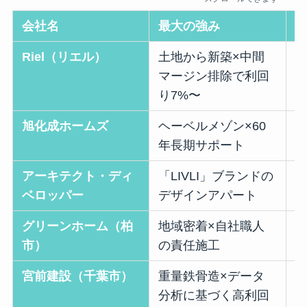
会社名
最大の強み
Riel（リエル）
土地から新築×中間
マージン排除で利回
り7%〜
旭化成ホームズ
ヘーベルメゾン×60
年長期サポート
アーキテクト・ディ
「LIVLI」ブランドの
ベロッパー
デザインアパート
グリーンホーム（柏
地域密着×自社職人
市）
の責任施工
宮前建設（千葉市）
重量鉄骨造×データ
分析に基づく高利回