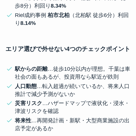
歩8分）利回り
8.34%
Riel成約事例
柏市北柏
（北柏駅 徒歩6分）利回
り
8.14%
エリア選びで外せない4つのチェックポイント
駅からの距離
…徒歩10分以内が理想。千葉は車
社会の面もあるが、投資用なら駅近が鉄則
人口動態
…転入超過が続いているか、将来人口
推計で減少予測がないか
災害リスク
…ハザードマップで液状化・浸水・
津波リスクを確認
将来性
…再開発計画・新駅・大型商業施設の出
店予定があるか