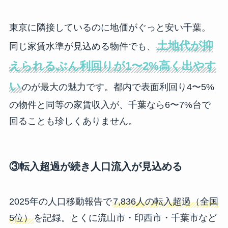
東京に隣接しているのに地価がぐっと安い千葉。
土地代が抑
同じ家賃水準が見込める物件でも、
えられるぶん利回りが1〜2%高く出やす
い
のが最大の魅力です。都内で表面利回り4〜5%
の物件と同等の家賃収入が、千葉なら6〜7%台で
回ることも珍しくありません。
③転入超過が続き人口流入が見込める
2025年の人口移動報告で
7,836人の転入超過（全国
5位）
を記録。とくに流山市・印西市・千葉市など