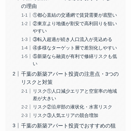
の理由
①都心直結の交通網で賃貸需要が底堅い
②東京より地価が割安で高利回りを狙い
やすい
③転入超過が続き人口流入が見込める
④多様なターゲット層で差別化しやすい
⑤新築なら融資が有利で修繕リスクも低
い
千葉の新築アパート投資の注意点・3つの
リスクと対策
リスク①人口減少エリアと空室率の地域
差が大きい
リスク②沿岸部の液状化・水害リスク
リスク③人気エリアの競合増加
千葉の新築アパート投資でおすすめの狙