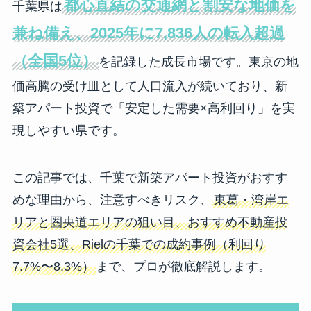
都心直結の交通網と割安な地価を
千葉県は
兼ね備え、2025年に7,836人の転入超過
（全国5位）
を記録した成長市場です。東京の地
価高騰の受け皿として人口流入が続いており、新
築アパート投資で「安定した需要×高利回り」を実
現しやすい県です。
この記事では、千葉で新築アパート投資がおすす
めな理由から、注意すべきリスク、
東葛・湾岸エ
リアと圏央道エリアの狙い目、おすすめ不動産投
資会社5選、Rielの千葉での成約事例（利回り
7.7%〜8.3%）
まで、プロが徹底解説します。