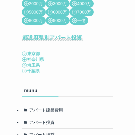
2000万
3000万
4000万
5000万
6000万
7000万
8000万
9000万
一億
都道府県別アパート投資
東京都
神奈川県
て
埼玉県
千葉県
munu
アパート建築費用
アパート投資
アパート経営