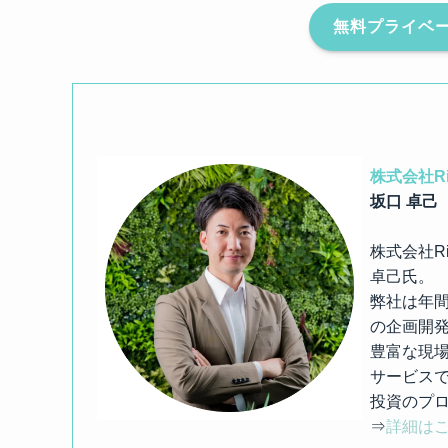
無料プライベ
株式会社R
坂口 卓己
株式会社R
卓己氏。
弊社は年間
の企画開
豊富な現
サービス
投資のプ
⇒
詳細は