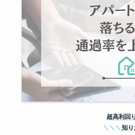
超高利回
＼＼＼
知り