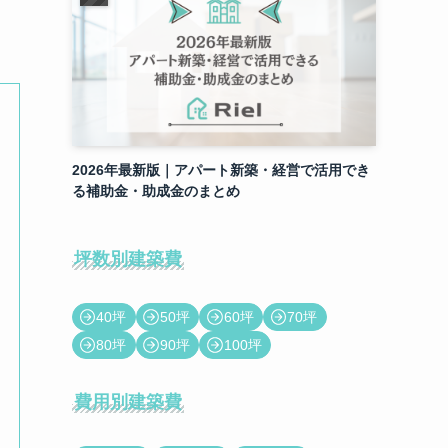
2026年最新版｜アパート新築・経営で活用でき
る補助金・助成金のまとめ
坪数別建築費
40坪
50坪
60坪
70坪
80坪
90坪
100坪
費用別建築費