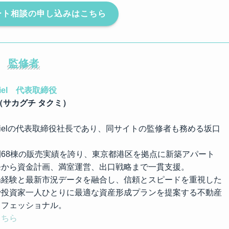
ート相談の申し込みはこちら
監修者
iel　代表取締役
（サカグチ タクミ）
ielの代表取締役社長であり、同サイトの監修者も務める坂口 
68棟の販売実績を誇り、東京都港区を拠点に新築アパート
発から資金計画、満室運営、出口戦略まで一貫支援。
場経験と最新市況データを融合し、信頼とスピードを重視した
で投資家一人ひとりに最適な資産形成プランを提案する不動産
ロフェッショナル。
こちら