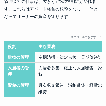
管理会社の仕事は、大きく3つの役割に分かれま
す。これらはアパート経営の根幹をなし、一体と
なってオーナーの資産を守ります。
スクロールできます
役割
主な業務
建物の管理
定期清掃・法定点検・長期修繕計
入居者の管
入居者募集・厳正な入居審査・家
理
持
資金の管理
月次収支報告・滞納督促・経費の
維持