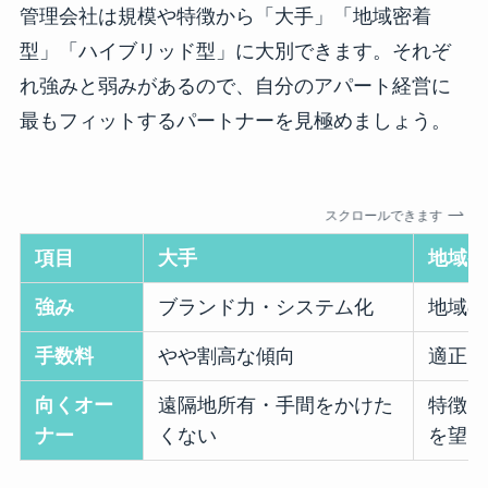
管理会社は規模や特徴から「大手」「地域密着
型」「ハイブリッド型」に大別できます。それぞ
れ強みと弱みがあるので、自分のアパート経営に
最もフィットするパートナーを見極めましょう。
スクロールできます
項目
大手
地域密
強み
ブランド力・システム化
地域の
手数料
やや割高な傾向
適正〜
向くオー
遠隔地所有・手間をかけた
特徴あ
ナー
くない
を望む