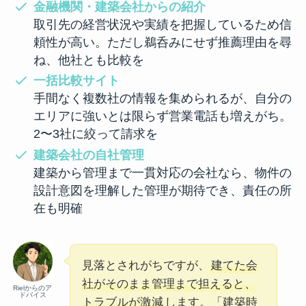
金融機関・建築会社からの紹介
取引先の経営状況や実績を把握しているため信
頼性が高い。ただし鵜呑みにせず推薦理由を尋
ね、他社とも比較を
一括比較サイト
手間なく複数社の情報を集められるが、自分の
エリアに強いとは限らず営業電話も増えがち。
2〜3社に絞って請求を
建築会社の自社管理
建築から管理まで一貫対応の会社なら、物件の
設計意図を理解した管理が期待でき、責任の所
在も明確
見落とされがちですが、
建てた会
社がそのまま管理まで担えると、
Rielからのア
ドバイス
トラブルが激減
します。「建築時