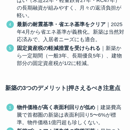
ぱい（木造22年・軽量鉄骨27年・RC47年）
の長期融資が組みやすく、月々の返済負担が
軽い。
最新の耐震基準・省エネ基準をクリア
｜2025
年4月から省エネ基準が義務化。新築は当然対
応済みで、入居者ニーズにも適合。
固定資産税の軽減措置を受けられる
｜新築か
ら一定期間（一般3年、長期優良5年）、建物
部分の固定資産税が1/2に軽減。
新築の3つのデメリット|押さえるべき注意点
物件価格が高く表面利回りが低め
｜建築費高
騰で首都圏の新築は表面利回り5〜6%が標
準。物件価格1億円超も珍しくない。