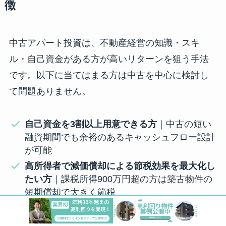
徴
中古アパート投資は、不動産経営の知識・スキ
ル・自己資金がある方が高いリターンを狙う手法
です。以下に当てはまる方は中古を中心に検討し
て問題ありません。
自己資金を3割以上用意できる方
｜中古の短い
融資期間でも余裕のあるキャッシュフロー設計
が可能
高所得者で減価償却による節税効果を最大化し
たい方
｜課税所得900万円超の方は築古物件の
短期償却で大きく節税
不動産投資の経験者で目利き力がある方
｜建物
状態、立地、入居者属性を自分で見極められる