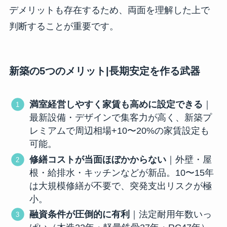
デメリットも存在するため、両面を理解した上で
判断することが重要です。
新築の5つのメリット|長期安定を作る武器
満室経営しやすく家賃も高めに設定できる
｜
最新設備・デザインで集客力が高く、新築プ
レミアムで周辺相場+10〜20%の家賃設定も
可能。
修繕コストが当面ほぼかからない
｜外壁・屋
根・給排水・キッチンなどが新品。10〜15年
は大規模修繕が不要で、突発支出リスクが極
小。
融資条件が圧倒的に有利
｜法定耐用年数いっ