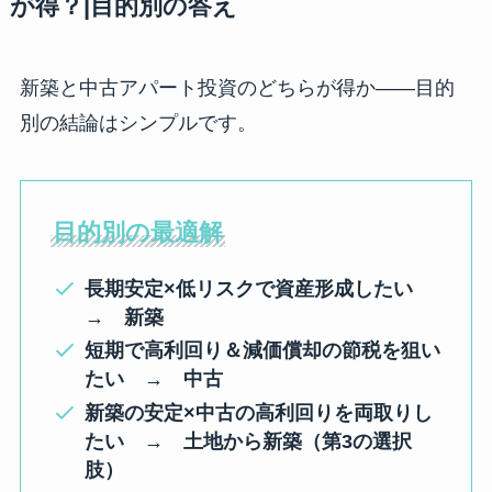
が得？|目的別の答え
新築と中古アパート投資のどちらが得か――目的
別の結論はシンプルです。
目的別の最適解
長期安定×低リスクで資産形成したい
→
新築
短期で高利回り＆減価償却の節税を狙い
たい
→
中古
新築の安定×中古の高利回りを両取りし
たい
→
土地から新築（第3の選択
肢）