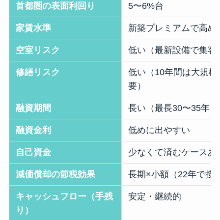
首都圏の表面利回り
5〜6%台
家賃水準
新築プレミアムで高め
空室リスク
低い（最新設備で集客
修繕リスク
低い（10年間は大規模
要）
融資期間
長い（最長30〜35年）
融資金利
低めに出やすい
自己資金
少なくて済むケースあ
減価償却の節税効果
長期×小額（22年で按
キャッシュフロー（手残
安定・継続的
り）