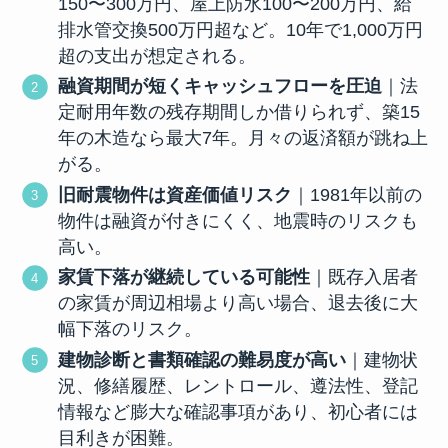
150〜300万円、屋上防水100〜200万円、給
排水管交換500万円超など。10年で1,000万円
超の支出が想定される。
融資期間が短くキャッシュフローを圧迫
｜法
定耐用年数の残存期間しか借りられず、築15
年の木造なら最大7年。月々の返済額が跳ね上
がる。
旧耐震物件は資産価値リスク
｜1981年以前の
物件は融資が付きにくく、地震時のリスクも
高い。
家賃下落が継続している可能性
｜既存入居者
の家賃が周辺相場より高い場合、退去後に大
幅下落のリスク。
建物診断と書類確認の難易度が高い
｜建物状
況、修繕履歴、レントロール、遵法性、登記
情報など膨大な確認事項があり、初心者には
目利きが困難。