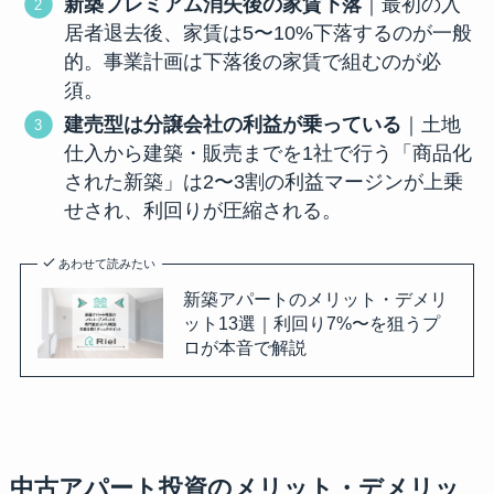
新築プレミアム消失後の家賃下落
｜最初の入
居者退去後、家賃は5〜10%下落するのが一般
的。事業計画は下落後の家賃で組むのが必
須。
建売型は分譲会社の利益が乗っている
｜土地
仕入から建築・販売までを1社で行う「商品化
された新築」は2〜3割の利益マージンが上乗
せされ、利回りが圧縮される。
あわせて読みたい
新築アパートのメリット・デメリ
ット13選｜利回り7%〜を狙うプ
ロが本音で解説
中古アパート投資のメリット・デメリッ